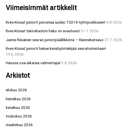
Viimeisimmät artikkelit
a
r
Ilves-Kissat juniorit perustaa uuden T2019-tyttöjoukkueen!
4.8.2026
c
Ilves-Kissat tukirahaston haku on avautunut
31.7.2026
h
f
Janne Räsänen seuran junioripäällikkönä – tilannekatsaus
27.7.2026
o
Ilves-Kissat juniorit hakee kesätyöntekijää seuratoimintaan!
19.6.2026
r
:
Haussa osa-aikaisia valmentajia!
3.6.2026
Arkistot
elokuu 2026
heinäkuu 2026
kesäkuu 2026
toukokuu 2026
maaliskuu 2026