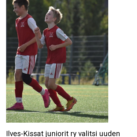
uuden
hallituksen
toimintakaudelle
2023-
2024
Ilves-Kissat juniorit ry valitsi uuden