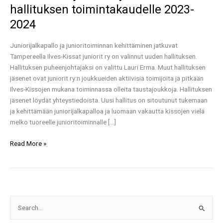
hallituksen toimintakaudelle 2023-
2024
Juniorijalkapallo ja junioritoiminnan kehittäminen jatkuvat
Tampereella Ilves-Kissat juniorit ry on valinnut uuden hallituksen.
Hallituksen puheenjohtajaksi on valittu Lauri Erma. Muut hallituksen
jäsenet ovat juniorit ry:n joukkueiden aktiivisia toimijoita ja pitkään
Ilves-Kissojen mukana toiminnassa olleita taustajoukkoja. Hallituksen
jäsenet löydät yhteystiedoista. Uusi hallitus on sitoutunut tukemaan
ja kehittämään juniorijalkapalloa ja luomaan vakautta kissojen vielä
melko tuoreelle junioritoiminnalle […]
Read More »
S
e