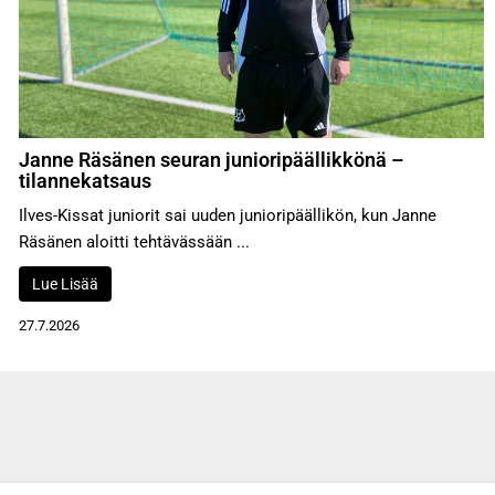
Janne Räsänen seuran junioripäällikkönä –
tilannekatsaus
Ilves-Kissat juniorit sai uuden junioripäällikön, kun Janne
Räsänen aloitti tehtävässään ...
Lue Lisää
27.7.2026