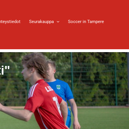
hteystiedot
Seurakauppa
Soccer in Tampere
i"