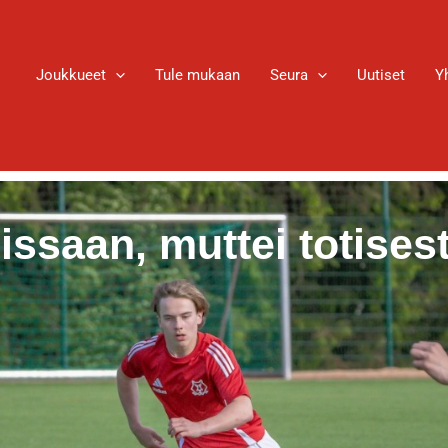
Joukkueet
Tule mukaan
Seura
Uutiset
Y
issaan, muttei totisest