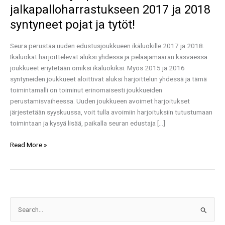
jalkapalloharrastukseen 2017 ja 2018
syntyneet pojat ja tytöt!
Seura perustaa uuden edustusjoukkueen ikäluokille 2017 ja 2018.
Ikäluokat harjoittelevat aluksi yhdessä ja pelaajamäärän kasvaessa
joukkueet eriytetään omiksi ikäluokiksi. Myös 2015 ja 2016
syntyneiden joukkueet aloittivat aluksi harjoittelun yhdessä ja tämä
toimintamalli on toiminut erinomaisesti joukkueiden
perustamisvaiheessa. Uuden joukkueen avoimet harjoitukset
järjestetään syyskuussa, voit tulla avoimiin harjoituksiin tutustumaan
toimintaan ja kysyä lisää, paikalla seuran edustaja […]
Read More »
S
e