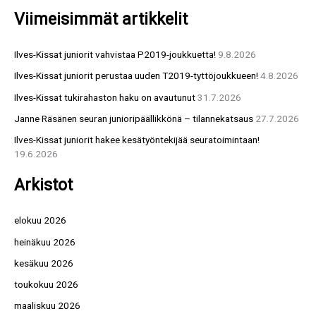
Viimeisimmät artikkelit
a
r
Ilves-Kissat juniorit vahvistaa P2019-joukkuetta!
9.8.2026
c
Ilves-Kissat juniorit perustaa uuden T2019-tyttöjoukkueen!
4.8.2026
h
f
Ilves-Kissat tukirahaston haku on avautunut
31.7.2026
o
Janne Räsänen seuran junioripäällikkönä – tilannekatsaus
27.7.2026
r
Ilves-Kissat juniorit hakee kesätyöntekijää seuratoimintaan!
:
19.6.2026
Arkistot
elokuu 2026
heinäkuu 2026
kesäkuu 2026
toukokuu 2026
maaliskuu 2026