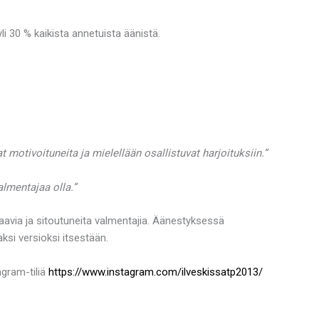
 30 % kaikista annetuista äänistä.
motivoituneita ja mielellään osallistuvat harjoituksiin.”
almentajaa olla.”
saavia ja sitoutuneita valmentajia. Äänestyksessä
aksi versioksi itsestään.
agram-tiliä
https://www.instagram.com/ilveskissatp2013/