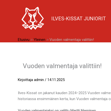
Siirry
sisältöön
ILVES-KISSAT JUNIORIT
Etusivu
Yleinen
Vuoden valmentaja valittiin!
Vuoden valmentaja valittiin!
Kirjoittaja
admin
/
14.11.2025
Ilves-Kissat on jakanut kauden 2024–2025 Vuoden valment
historiassa ensimmäinen kerta, kun Vuoden valmentaja on v
Vuoden valmentajaksi on valittu Martti Nieminen.