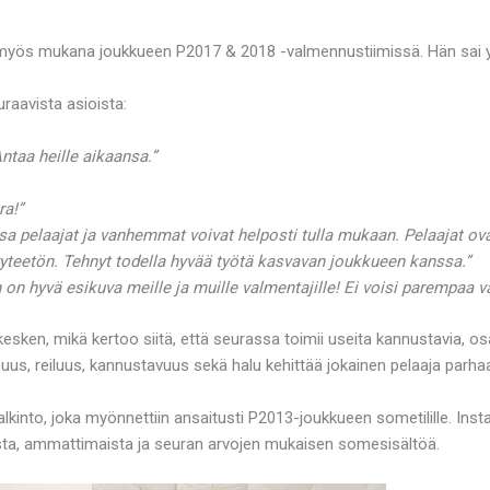
yös mukana joukkueen P2017 & 2018 -valmennustiimissä. Hän sai yli
uraavista asioista:
ntaa heille aikaansa.”
ra!”
a pelaajat ja vanhemmat voivat helposti tulla mukaan. Pelaajat ovat 
yteetön. Tehnyt todella hyvää työtä kasvavan joukkueen kanssa.”
 on hyvä esikuva meille ja muille valmentajille! Ei voisi parempaa v
kesken, mikä kertoo siitä, että seurassa toimii useita kannustavia, o
visuus, reiluus, kannustavuus sekä halu kehittää jokainen pelaaja parha
kinto, joka myönnettiin ansaitusti P2013-joukkueen sometilille. Inst
sta, ammattimaista ja seuran arvojen mukaisen somesisältöä.