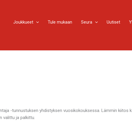
Joukkueet
Tule mukaan
Seura
Uutiset
Y
aja -tunnustuksen yhdistyksen vuosikokouksessa. Lämmin kiitos kaik
alittu ja palkittu.