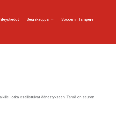
hteystiedot
Seurakauppa
Soccer in Tampere
ille, jotka osallistuivat äänestykseen. Tämä on seuran