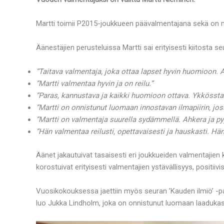
Martti toimii P2015-joukkueen päävalmentajana sekä on m
Äänestäjien perusteluissa Martti sai erityisesti kiitosta se
“Taitava valmentaja, joka ottaa lapset hyvin huomioon. A
“Martti valmentaa hyvin ja on reilu.”
“Paras, kannustava ja kaikki huomioon ottava. Ykkössta
“Martti on onnistunut luomaan innostavan ilmapiirin, joss
“Martti on valmentaja suurella sydämmellä. Ahkera ja py
“Hän valmentaa reilusti, opettavaisesti ja hauskasti. Hän
Äänet jakautuivat tasaisesti eri joukkueiden valmentajien 
korostuivat erityisesti valmentajien ystävällisyys, positii
Vuosikokouksessa jaettiin myös seuran ’Kauden ilmiö’ -pal
luo Jukka Lindholm, joka on onnistunut luomaan laaduka