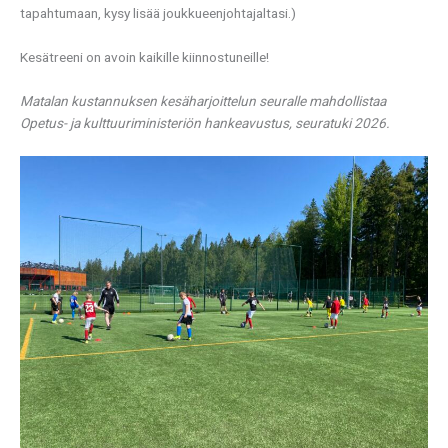
tapahtumaan, kysy lisää joukkueenjohtajaltasi.)
Kesätreeni on avoin kaikille kiinnostuneille!
Matalan kustannuksen kesäharjoittelun seuralle mahdollistaa
Opetus- ja kulttuuriministeriön hankeavustus, seuratuki 2026.