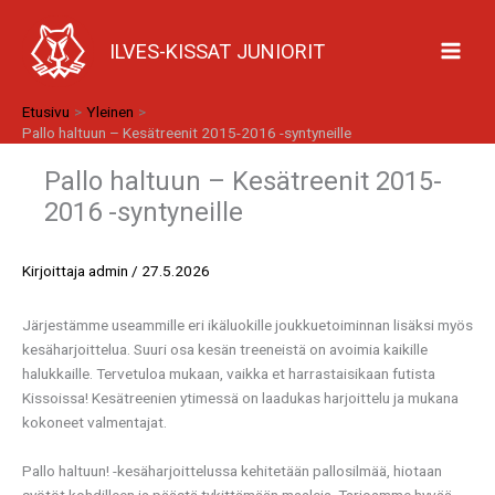
Siirry
sisältöön
ILVES-KISSAT JUNIORIT
Etusivu
Yleinen
Pallo haltuun – Kesätreenit 2015-2016 -syntyneille
Pallo haltuun – Kesätreenit 2015-
2016 -syntyneille
Kirjoittaja
admin
/
27.5.2026
Järjestämme useammille eri ikäluokille joukkuetoiminnan lisäksi myös
kesäharjoittelua. Suuri osa kesän treeneistä on avoimia kaikille
halukkaille. Tervetuloa mukaan, vaikka et harrastaisikaan futista
Kissoissa! Kesätreenien ytimessä on laadukas harjoittelu ja mukana
kokoneet valmentajat.
Pallo haltuun! -kesäharjoittelussa kehitetään pallosilmää, hiotaan
syötöt kohdilleen ja päästä tykittämään maaleja. Tarjoamme hyvää