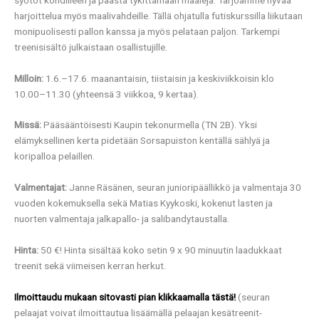
harjoittelua myös maalivahdeille. Tällä ohjatulla futiskurssilla liikutaan
monipuolisesti pallon kanssa ja myös pelataan paljon. Tarkempi
treenisisältö julkaistaan osallistujille.
Milloin:
1.6.–17.6. maanantaisin, tiistaisin ja keskiviikkoisin klo
10.00–11.30 (yhteensä 3 viikkoa, 9 kertaa).
Missä:
Pääsääntöisesti Kaupin tekonurmella (TN 2B). Yksi
elämyksellinen kerta pidetään Sorsapuiston kentällä sählyä ja
koripalloa pelaillen.
Valmentajat:
Janne Räsänen, seuran junioripäällikkö ja valmentaja 30
vuoden kokemuksella sekä Matias Kyykoski, kokenut lasten ja
nuorten valmentaja jalkapallo- ja salibandytaustalla.
Hinta:
50 €! Hinta sisältää koko setin 9 x 90 minuutin laadukkaat
treenit sekä viimeisen kerran herkut.
Ilmoittaudu mukaan sitovasti pian klikkaamalla tästä!
(seuran
pelaajat voivat ilmoittautua lisäämällä pelaajan kesätreenit-